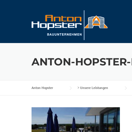
Skip
to
content
ANTON-HOPSTER
Anton Hopster
>
Unsere Leistungen