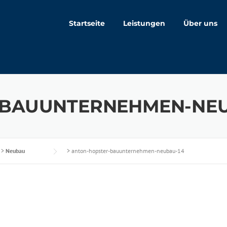
Startseite
Leistungen
Über uns
-BAUUNTERNEHMEN-NEU
>
Neubau
>
anton-hopster-bauunternehmen-neubau-14