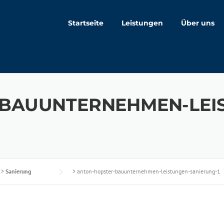
Startseite
Leistungen
Über uns
BAUUNTERNEHMEN-LEI
>
Sanierung
>
anton-hopster-bauunternehmen-leistungen-sanierung-1