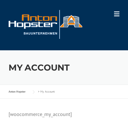
Skip
to
content
MY ACCOUNT
Anton Hopster
>
My Account
[woocommerce_my_account]