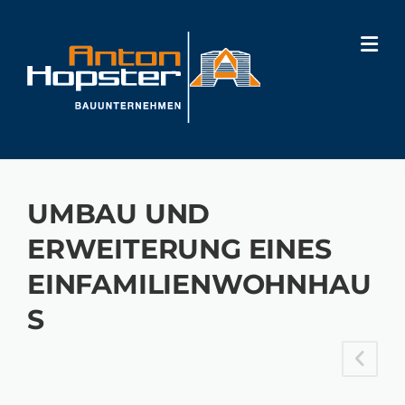
Skip
to
content
UMBAU UND
ERWEITERUNG EINES
EINFAMILIENWOHNHAU
S