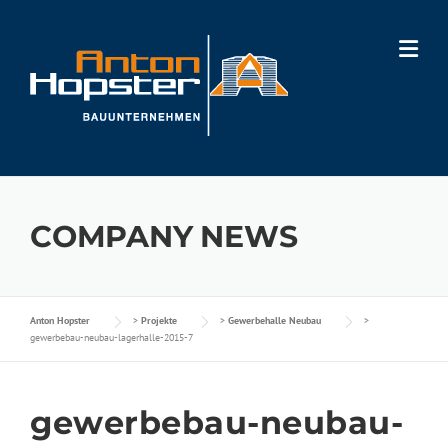
Skip
to
content
COMPANY NEWS
Anton Hopster
>
Projekte
>
Gewerbehalle Neubau
>
gewerbebau-neubau-lagerhalle-2015-7
gewerbebau-neubau-