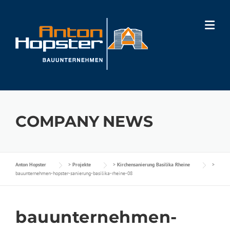
Skip
to
content
COMPANY NEWS
Anton Hopster
>
Projekte
>
Kirchensanierung Basilika Rheine
>
bauunternehmen-hopster-sanierung-basilika-rheine-08
bauunternehmen-