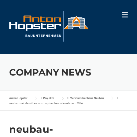
Skip
to
content
COMPANY NEWS
Anton Hopster
>
Projekte
>
Mehrfamilienhaus Neubau
>
neubau-mehrfamilienhaus-hopster-bauunternehmen-2014
neubau-